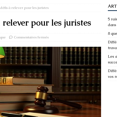
ART
 défis à relever pour les juristes
5 rai
 relever pour les juristes
dans 
8 que
ique
Commentaires fermés
Diffé
trava
Les a
succ
Diffé
vos 