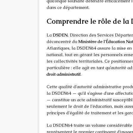
quiconque souhaite défendre efficacement l
dans ce département.
Comprendre le rôle de la
La
DSDEN
, Direction des Services Départe
déconcentré du
Ministère de l’Éducation Na
Atlantiques, la DSDEN64 assure la mise en 
national, tout en gérant les personnels ense
les collectivités territoriales. Ce positionn
particulière : elle agit en tant qu’autorité 
droit administratif
.
Cette qualité d’autorité administrative prod
la DSDEN64 — qu’il s’agisse d’une affectatio
— constitue un acte administratif susceptibl
seulement le droit de l’éducation, mais auss
principes d’égalité de traitement et les gar
La DSDEN64 traite un volume considérable d
représentent le premier contingent d’usagers