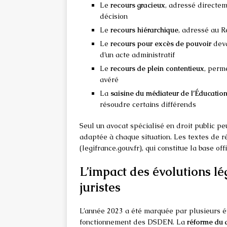
Le
recours gracieux
, adressé directe
décision
Le
recours hiérarchique
, adressé au 
Le
recours pour excès de pouvoir
deva
d’un acte administratif
Le
recours de plein contentieux
, perm
avéré
La
saisine du médiateur de l’Éducatio
résoudre certains différends
Seul un avocat spécialisé en droit public pe
adaptée à chaque situation. Les textes de r
(legifrance.gouv.fr), qui constitue la base of
L’impact des évolutions lég
juristes
L’année 2023 a été marquée par plusieurs é
fonctionnement des DSDEN. La
réforme du d