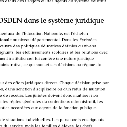
es droits des usagers ou des agents du système éducatif
 DSDEN dans le système juridique
mentaux de l’Éducation Nationale, est l’échelon
tionale
au niveau départemental. Dans les Pyrénées-
œuvre des politiques éducatives définies au niveau
ignants, les établissements scolaires et les relations avec
ement institutionnel lui confère une nature juridique
administrative, ce qui soumet ses décisions au régime du
uit des effets juridiques directs. Chaque décision prise par
n, d’une sanction disciplinaire ou d’un refus de mutation
e de recours. Les juristes doivent donc maîtriser non
i les règles générales du contentieux administratif, les
anties accordées aux agents de la fonction publique.
e situations individuelles. Les personnels enseignants
 du service, mais les familles d’élèves, les chefs