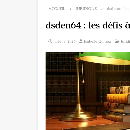
ACCUEIL
JURIDIQUE
dsden64 : les
dsden64 : les défis à
juillet 3, 2026
Isabelle Gomez
Jurid