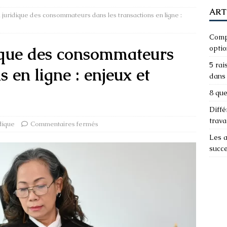
ART
 juridique des consommateurs dans les transactions en ligne :
Compa
dique des consommateurs
optio
5 rai
s en ligne : enjeux et
dans 
8 que
Diffé
trava
dique
Commentaires fermés
Les a
succ