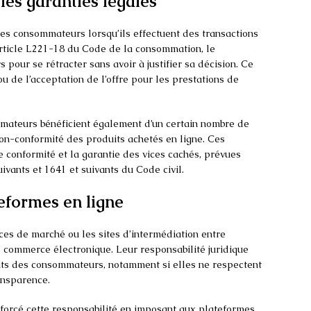
 les garanties légales
 les consommateurs lorsqu’ils effectuent des transactions
’article L221-18 du Code de la consommation, le
pour se rétracter sans avoir à justifier sa décision. Ce
ou de l’acceptation de l’offre pour les prestations de
ommateurs bénéficient également d’un certain nombre de
on-conformité des produits achetés en ligne. Ces
 conformité et la garantie des vices cachés, prévues
ivants et 1641 et suivants du Code civil.
eformes en ligne
aces de marché ou les sites d’intermédiation entre
le commerce électronique. Leur responsabilité juridique
oits des consommateurs, notamment si elles ne respectent
ansparence.
forcé cette responsabilité en imposant aux plateformes