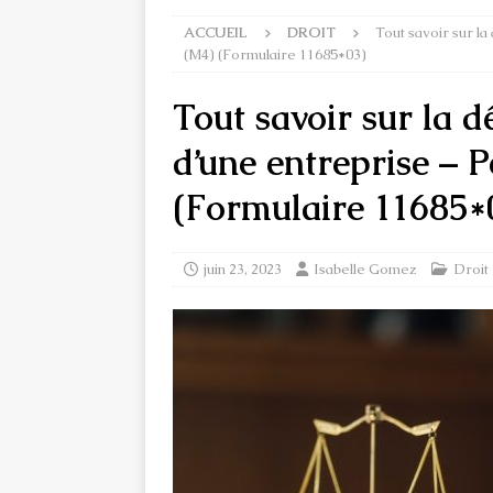
ACCUEIL
DROIT
Tout savoir sur l
(M4) (Formulaire 11685*03)
Tout savoir sur la d
d’une entreprise – 
(Formulaire 11685*
juin 23, 2023
Isabelle Gomez
Droit