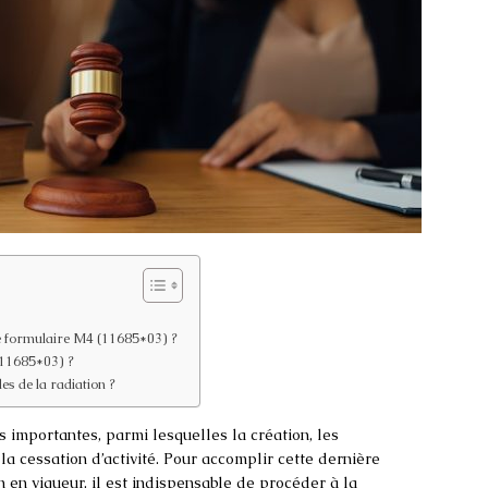
le formulaire M4 (11685*03) ?
(11685*03) ?
es de la radiation ?
s importantes, parmi lesquelles la création, les
 la cessation d’activité. Pour accomplir cette dernière
n en vigueur, il est indispensable de procéder à la