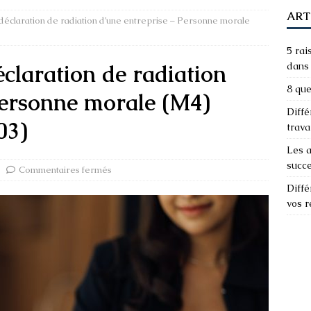
ART
a déclaration de radiation d’une entreprise – Personne morale
5 rai
éclaration de radiation
dans 
8 que
Personne morale (M4)
Diffé
03)
trava
Les a
succ
Commentaires fermés
Diffé
vos 