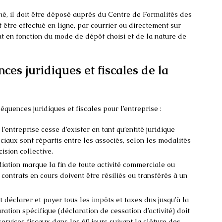
né, il doit être déposé auprès du Centre de Formalités des
être effectué en ligne, par courrier ou directement sur
nt en fonction du mode de dépôt choisi et de la nature de
ces juridiques et fiscales de la
quences juridiques et fiscales pour l’entreprise :
 l’entreprise cesse d’exister en tant qu’entité juridique
ociaux sont répartis entre les associés, selon les modalités
ision collective.
diation marque la fin de toute activité commerciale ou
 contrats en cours doivent être résiliés ou transférés à un
it déclarer et payer tous les impôts et taxes dus jusqu’à la
ration spécifique (déclaration de cessation d’activité) doit
ervices fiscaux dans les 60 jours suivant la clôture des