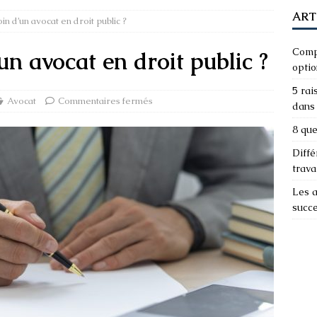
ART
n d’un avocat en droit public ?
Compa
un avocat en droit public ?
optio
5 rai
Avocat
Commentaires fermés
dans 
8 que
Diffé
trava
Les a
succ