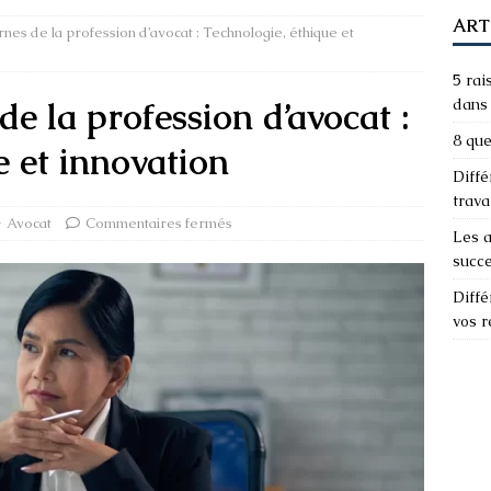
ART
nes de la profession d’avocat : Technologie, éthique et
5 rai
e la profession d’avocat :
dans 
8 que
e et innovation
Diffé
trava
Avocat
Commentaires fermés
Les a
succ
Diffé
vos 