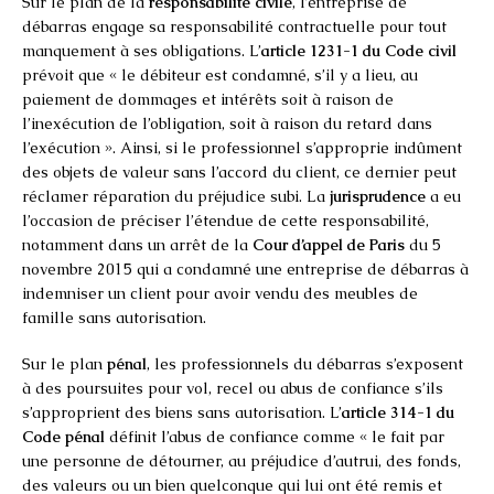
Sur le plan de la
responsabilité civile
, l’entreprise de
débarras engage sa responsabilité contractuelle pour tout
manquement à ses obligations. L’
article 1231-1 du Code civil
prévoit que « le débiteur est condamné, s’il y a lieu, au
paiement de dommages et intérêts soit à raison de
l’inexécution de l’obligation, soit à raison du retard dans
l’exécution ». Ainsi, si le professionnel s’approprie indûment
des objets de valeur sans l’accord du client, ce dernier peut
réclamer réparation du préjudice subi. La
jurisprudence
a eu
l’occasion de préciser l’étendue de cette responsabilité,
notamment dans un arrêt de la
Cour d’appel de Paris
du 5
novembre 2015 qui a condamné une entreprise de débarras à
indemniser un client pour avoir vendu des meubles de
famille sans autorisation.
Sur le plan
pénal
, les professionnels du débarras s’exposent
à des poursuites pour vol, recel ou abus de confiance s’ils
s’approprient des biens sans autorisation. L’
article 314-1 du
Code pénal
définit l’abus de confiance comme « le fait par
une personne de détourner, au préjudice d’autrui, des fonds,
des valeurs ou un bien quelconque qui lui ont été remis et