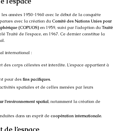
e l’espace
s les années 1950-1960 avec le début de la conquête
pparues avec la création du
Comité des Nations Unies pour
tmosphérique (COPUOS)
en 1959, suivi par l’adoption du
Traité
elé Traité de l’espace, en 1967. Ce dernier constitue la
al.
l international :
t des corps célestes est interdite. L’espace appartient à
ent pour des
fins pacifiques
.
activités spatiales et de celles menées par leurs
our l’environnement spatial
, notamment la création de
conduites dans un esprit de
coopération internationale
.
t de l’espace