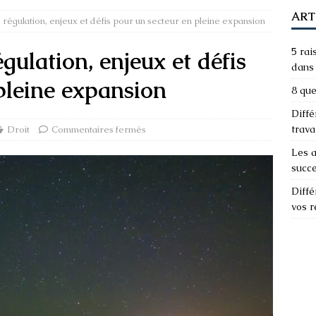
ART
: régulation, enjeux et défis pour un secteur en pleine expansion
5 rai
égulation, enjeux et défis
dans 
pleine expansion
8 que
Diffé
trava
Droit
Commentaires fermés
Les a
succ
Diffé
vos 