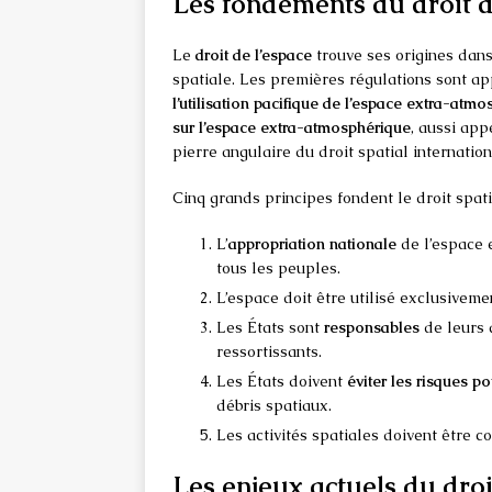
Les fondements du droit d
Le
droit de l’espace
trouve ses origines dan
spatiale. Les premières régulations sont a
l’utilisation pacifique de l’espace extra-a
sur l’espace extra-atmosphérique
, aussi app
pierre angulaire du droit spatial internation
Cinq grands principes fondent le droit spatia
L’
appropriation nationale
de l’espace e
tous les peuples.
L’espace doit être utilisé exclusivem
Les États sont
responsables
de leurs 
ressortissants.
Les États doivent
éviter les risques p
débris spatiaux.
Les activités spatiales doivent être 
Les enjeux actuels du droi