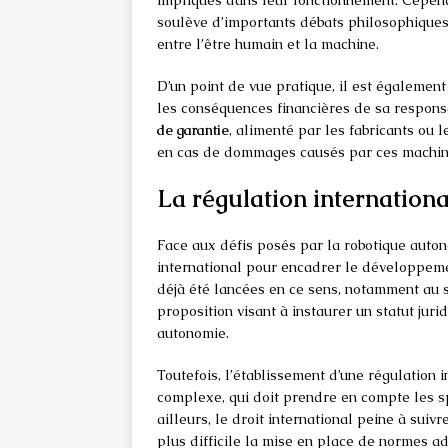
impliqués dans leur fonctionnement. Cependa
soulève d’importants débats philosophiques 
entre l’être humain et la machine.
D’un point de vue pratique, il est égalemen
les conséquences financières de sa responsa
de garantie
, alimenté par les fabricants ou l
en cas de dommages causés par ces machin
La régulation internation
Face aux défis posés par la robotique autono
international pour encadrer le développement
déjà été lancées en ce sens, notamment au s
proposition visant à instaurer un statut juri
autonomie.
Toutefois, l’établissement d’une régulation
complexe, qui doit prendre en compte les sp
ailleurs, le droit international peine à suiv
plus difficile la mise en place de normes a