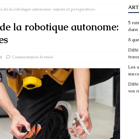
ART
ues de la robotique autonome: enjeux et perspectives
5 rai
s de la robotique autonome:
dans 
es
8 que
Diffé
trava
it
Commentaires fermés
Les a
succ
Diffé
vos 