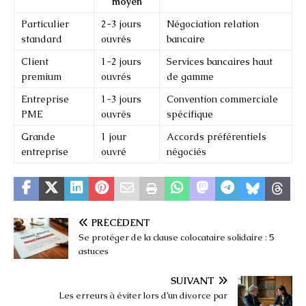
moyen
Particulier
2-3 jours
Négociation relation
standard
ouvrés
bancaire
Client
1-2 jours
Services bancaires haut
premium
ouvrés
de gamme
Entreprise
1-3 jours
Convention commerciale
PME
ouvrés
spécifique
Grande
1 jour
Accords préférentiels
entreprise
ouvré
négociés
PRÉCÉDENT
Se protéger de la clause colocataire solidaire : 5
astuces
SUIVANT
Les erreurs à éviter lors d’un divorce par