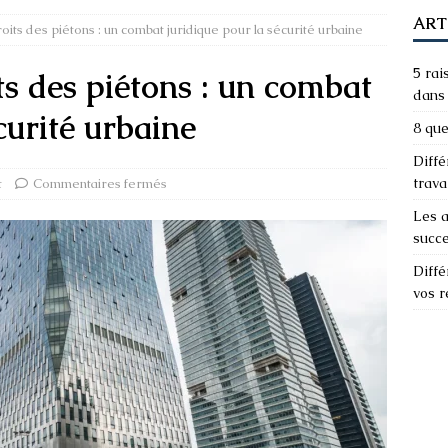
ART
its des piétons : un combat juridique pour la sécurité urbaine
5 rai
ts des piétons : un combat
dans 
curité urbaine
8 que
Diffé
trava
t
Commentaires fermés
Les a
succ
Diffé
vos 