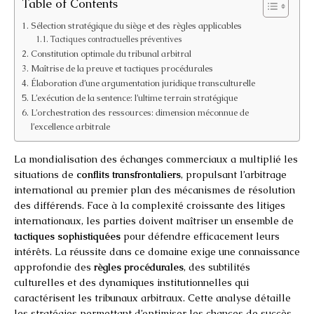
Table of Contents
Sélection stratégique du siège et des règles applicables
Tactiques contractuelles préventives
Constitution optimale du tribunal arbitral
Maîtrise de la preuve et tactiques procédurales
Élaboration d’une argumentation juridique transculturelle
L’exécution de la sentence: l’ultime terrain stratégique
L’orchestration des ressources: dimension méconnue de
l’excellence arbitrale
La mondialisation des échanges commerciaux a multiplié les
situations de
conflits transfrontaliers
, propulsant l’arbitrage
international au premier plan des mécanismes de résolution
des différends. Face à la complexité croissante des litiges
internationaux, les parties doivent maîtriser un ensemble de
tactiques sophistiquées
pour défendre efficacement leurs
intérêts. La réussite dans ce domaine exige une connaissance
approfondie des
règles procédurales
, des subtilités
culturelles et des dynamiques institutionnelles qui
caractérisent les tribunaux arbitraux. Cette analyse détaille
les stratégies permettant d’optimiser les chances de succès