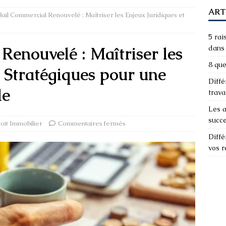
ART
ail Commercial Renouvelé : Maîtriser les Enjeux Juridiques et
5 rai
Renouvelé : Maîtriser les
dans 
8 que
t Stratégiques pour une
Diffé
le
trava
Les a
succ
oit Immobilier
Commentaires fermés
Diffé
vos 