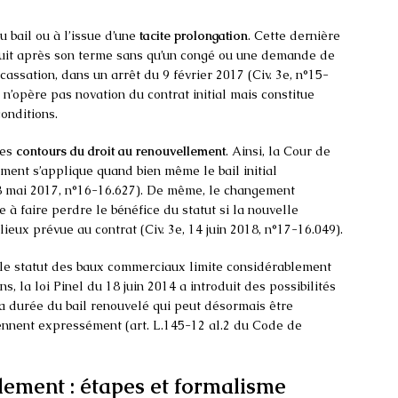
 bail ou à l’issue d’une
tacite prolongation
. Cette dernière
rsuit après son terme sans qu’un congé ou une demande de
cassation, dans un arrêt du 9 février 2017 (Civ. 3e, n°15-
 n’opère pas novation du contrat initial mais constitue
nditions.
les
contours du droit au renouvellement
. Ainsi, la Cour de
ement s’applique quand bien même le bail initial
 18 mai 2017, n°16-16.627). De même, le changement
re à faire perdre le bénéfice du statut si la nouvelle
lieux prévue au contrat (Civ. 3e, 14 juin 2018, n°17-16.049).
e le statut des baux commerciaux limite considérablement
, la loi Pinel du 18 juin 2014 a introduit des possibilités
 durée du bail renouvelé qui peut désormais être
viennent expressément (art. L.145-12 al.2 du Code de
ement : étapes et formalisme