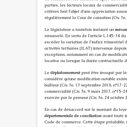
parties, les facteurs locaux de commerciali
critères font l’objet d’une appréciation sou
régulièrement la Cour de cassation (Civ. 3e, 
Le législateur a toutefois instauré un
mécan
renouvelé. En vertu de l’article L.145-34 d
excéder la variation de l’indice trimestriel
activités tertiaires (ILAT) intervenue depuis
exceptions, notamment en cas de modificati
locative ou lorsque la durée contractuelle d
Le
déplafonnement
peut être invoqué par le 
considère qu’une modification notable exist
bailleur (Civ. 3e, 13 septembre 2018, n°17-
commercialité (Civ. 3e, 9 mars 2017, n°15-24.
exercée par le preneur (Civ. 3e, 24 octobre 
En cas de désaccord sur le montant du loyer,
départementale de conciliation
avant toute i
Code de commerce. Cette étape préalable, int