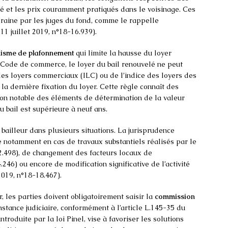
té et les prix couramment pratiqués dans le voisinage. Ces
veraine par les juges du fond, comme le rappelle
11 juillet 2019, n°18-16.939).
isme de plafonnement
qui limite la hausse du loyer
u Code de commerce, le loyer du bail renouvelé ne peut
 des loyers commerciaux (ILC) ou de l’indice des loyers des
 la dernière fixation du loyer. Cette règle connaît des
on notable des éléments de détermination de la valeur
u bail est supérieure à neuf ans.
bailleur dans plusieurs situations. La jurisprudence
e notamment en cas de travaux substantiels réalisés par le
22.498), de changement des facteurs locaux de
246) ou encore de modification significative de l’activité
2019, n°18-18.467).
 les parties doivent obligatoirement saisir la
commission
nstance judiciaire, conformément à l’article L.145-35 du
roduite par la loi Pinel, vise à favoriser les solutions