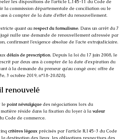
peler les dispositions de l’article L.145-11 du Code de
ir la commission départementale de conciliation ou le
ans à compter de la date d’effet du renouvellement.
stricte quant au
respect du formalisme
. Dans un arrêt du 7
 a jugé nulle une demande de renouvellement adressée par
, confirmant l’exigence absolue de l’acte extrajudiciaire.
 aux
délais de prescription
. Depuis la loi du 17 juin 2008, le
scrit par deux ans à compter de la date d’expiration du
e tant à la demande du preneur qu’au congé avec offre de
3e, 3 octobre 2019, n°18-20.828).
il renouvelé
t le
point névralgique
des négociations lors du
 matière réside dans la fixation du loyer à la
valeur
3 du Code de commerce.
cinq
critères légaux
précisés par l’article R.145-3 du Code
 la destination des lieux, les obligations respectives des