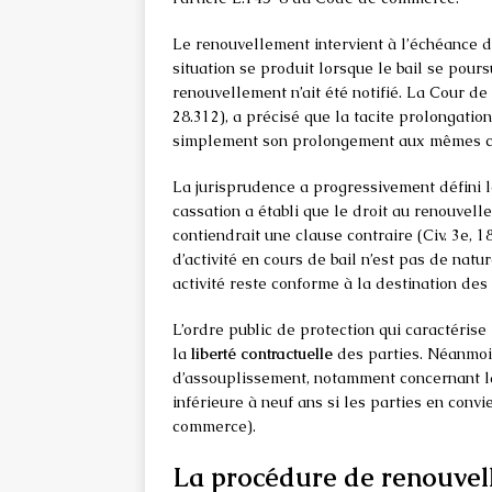
Le renouvellement intervient à l’échéance du
situation se produit lorsque le bail se pou
renouvellement n’ait été notifié. La Cour de 
28.312), a précisé que la tacite prolongation
simplement son prolongement aux mêmes co
La jurisprudence a progressivement défini 
cassation a établi que le droit au renouvell
contiendrait une clause contraire (Civ. 3e,
d’activité en cours de bail n’est pas de natu
activité reste conforme à la destination des 
L’ordre public de protection qui caractéris
la
liberté contractuelle
des parties. Néanmoins
d’assouplissement, notamment concernant la
inférieure à neuf ans si les parties en con
commerce).
La procédure de renouvell