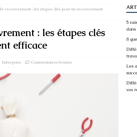
ART
e recouvrement : les étapes clés pour un recouvrement
5 rai
rement : les étapes clés
dans 
8 que
nt efficace
Diffé
trava
Entreprise
Commentaires fermés
Les a
succ
Diffé
vos 