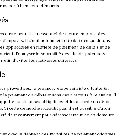
r mener à bien cette démarche.
yés
couvrement, il est essentiel de mettre en place des
s d’impayés. Il s’agit notamment d’
établir des conditions
gles applicables en matière de paiement, de délais et de
onvient d’
analyser la solvabilité
des clients potentiels
, afin d’éviter les mauvaises surprises.
le
es préventives, la première étape consiste à tenter un
ir le paiement du débiteur sans avoir recours à la justice. Il
rappelle au client ses obligations et lui accorde un délai
 Si cette démarche n’aboutit pas, il est possible d’avoir
iété de recouvrement
pour adresser une mise en demeure
gocier avec le débiteur des modalités de paiement adaptées,