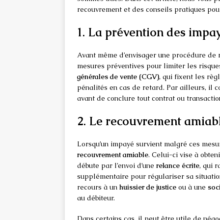
recouvrement et des conseils pratiques pou
1. La prévention des impa
Avant même d’envisager une procédure de re
mesures préventives pour limiter les risque
générales de vente (CGV)
, qui fixent les rè
pénalités en cas de retard. Par ailleurs, il c
avant de conclure tout contrat ou transaction
2. Le recouvrement amiab
Lorsqu’un impayé survient malgré ces mesur
recouvrement amiable
. Celui-ci vise à obten
débute par l’envoi d’une
relance écrite
, qui 
supplémentaire pour régulariser sa situation.
recours à un
huissier de justice
ou à une
soc
au débiteur.
Dans certains cas, il peut être utile de né