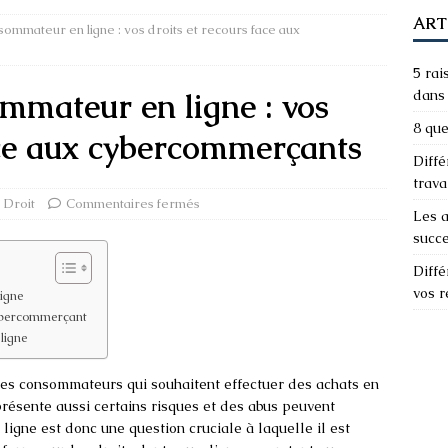
ART
sommateur en ligne : vos droits et recours face aux
5 rai
mmateur en ligne : vos
dans 
8 que
ace aux cybercommerçants
Diffé
trava
Droit
Commentaires fermés
Les a
succ
Diffé
vos 
igne
 cybercommerçant
ligne
 les consommateurs qui souhaitent effectuer des achats en
résente aussi certains risques et des abus peuvent
igne est donc une question cruciale à laquelle il est