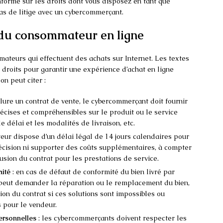
informe sur les droits dont vous disposez en tant que
as de litige avec un cybercommerçant.
du consommateur en ligne
mateurs qui effectuent des achats sur Internet. Les textes
 droits pour garantir une expérience d’achat en ligne
on peut citer :
lure un contrat de vente, le cybercommerçant doit fournir
cises et compréhensibles sur le produit ou le service
e délai et les modalités de livraison, etc.
ur dispose d’un délai légal de 14 jours calendaires pour
 décision ni supporter des coûts supplémentaires, à compter
usion du contrat pour les prestations de service.
mité
: en cas de défaut de conformité du bien livré par
peut demander la réparation ou le remplacement du bien,
ion du contrat si ces solutions sont impossibles ou
 pour le vendeur.
personnelles
: les cybercommerçants doivent respecter les