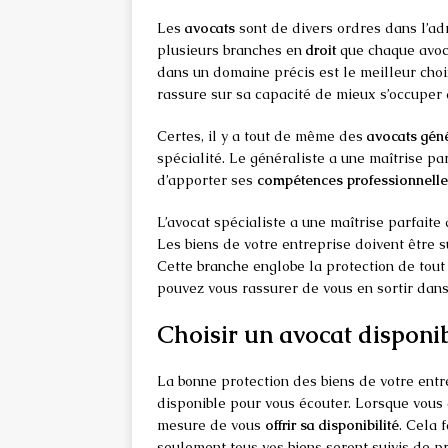
Les
avocats
sont de divers ordres dans l’admi
plusieurs branches en
droit
que chaque avoca
dans un domaine précis est le meilleur cho
rassure sur sa capacité de mieux s’occuper d
Certes, il y a tout de même des
avocats géné
spécialité. Le généraliste a une maîtrise pa
d’apporter ses
compétences professionnelle
L’avocat spécialiste a une maîtrise parfaite
Les biens de votre entreprise doivent être 
Cette branche englobe la protection de tout 
pouvez vous rassurer de vous en sortir dans 
Choisir un avocat disponi
La bonne protection des biens de votre entr
disponible pour vous écouter. Lorsque vous a
mesure de vous
offrir sa disponibilité
. Cela f
seulement tous vos biens seront suivis de p