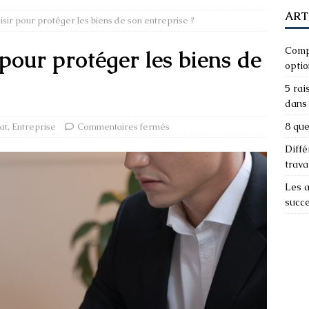
ART
isir pour protéger les biens de son entreprise ?
Compa
 pour protéger les biens de
optio
5 rai
dans 
8 que
at
,
Entreprise
Commentaires fermés
Diffé
trava
Les a
succ