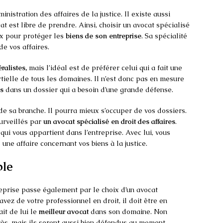
nistration des affaires de la justice. Il existe aussi
t est libre de prendre. Ainsi, choisir un avocat spécialisé
ix pour protéger les
biens de son entreprise
. Sa spécialité
e vos affaires.
ralistes,
mais l’idéal est de préférer celui qui a fait une
rtielle de tous les domaines. Il n’est donc pas en mesure
s
dans un dossier qui a besoin d’une grande défense.
 de sa branche. Il pourra mieux s’occuper de vos dossiers.
surveillés par
un avocat spécialisé en droit des affaires
.
qui vous appartient dans l’entreprise. Avec lui, vous
une affaire concernant vos biens à la justice.
ble
eprise passe également par le choix d’un avocat
vez de votre professionnel en droit, il doit être en
ait de lui le
meilleur avocat
dans son domaine. Non
rès, mais ils seront aussi bien défendus au moment