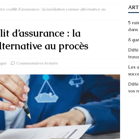
ART
e conflit d’assurance : la médiation comme alternative au
5 rai
it d’assurance : la
dans 
8 que
ternative au procès
Diffé
trava
ique
Commentaires fermés
Les a
succ
Diffé
vos 