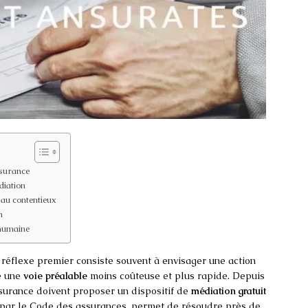
ssurance
diation
 au contentieux
n
 humaine
 réflexe premier consiste souvent à envisager une action
te une
voie préalable
moins coûteuse et plus rapide. Depuis
ssurance doivent proposer un dispositif de
médiation gratuit
 par le Code des assurances, permet de résoudre près de