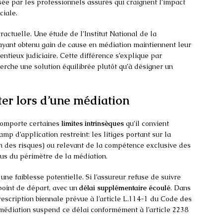
sée par les professionnels assurés qui craignent l’impact
ciale.
ractuelle. Une étude de l’Institut National de la
yant obtenu gain de cause en médiation maintiennent leur
ntieux judiciaire. Cette différence s’explique par
erche une solution équilibrée plutôt qu’à désigner un
iter lors d’une médiation
comporte certaines
limites intrinsèques
qu’il convient
mp d’application restreint: les litiges portant sur la
ion des risques) ou relevant de la compétence exclusive des
lus du périmètre de la médiation.
une faiblesse potentielle. Si l’assureur refuse de suivre
 point de départ, avec un
délai supplémentaire écoulé
. Dans
prescription biennale prévue à l’article L.114-1 du Code des
 médiation suspend ce délai conformément à l’article 2238