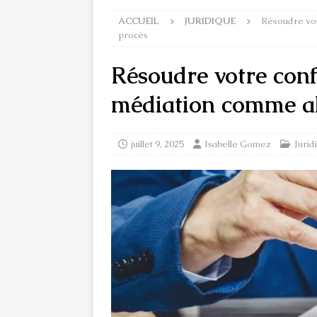
ACCUEIL
JURIDIQUE
Résoudre votr
procès
Résoudre votre confl
médiation comme al
juillet 9, 2025
Isabelle Gomez
Jurid