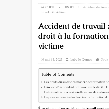
ACCUEIL
DROIT
Accident de travai
du salarié victime
Accident de travail 
droit à la formation
victime
mai 14, 2023
Isabelle Gomez
Droit
Table of Contents
Les droits du salarié en matière de formation pr
L’impact d’un accident de travail sur le droit à l
La formation professionnelle en cas de reclass
La prise en compte des besoins de formation du s
Être victime d’un accident de travail peut 