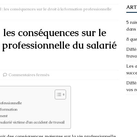
ART
l : les conséquences sur le droit à la formation professionnelle
5 rai
: les conséquences sur le
dans 
8 que
 professionnelle du salarié
Diffé
trava
Les a
succ
Commentaires fermés
Diffé
vos 
ofessionnelle
a formation
ement
alarié victime d’un accident de travail
avoir des conséquences majeures sur la vie professionnelle