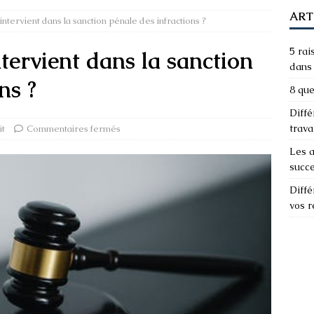
ART
ntervient dans la sanction pénale des infractions ?
5 rai
tervient dans la sanction
dans 
ns ?
8 que
Diffé
trava
it
Commentaires fermés
Les a
succ
Diffé
vos 