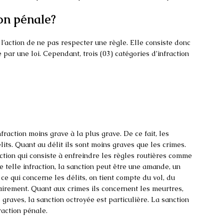
on pénale?
st l’action de ne pas respecter une règle. Elle consiste donc
e par une loi. Cependant, trois (03) catégories d’infraction
nfraction moins grave à la plus grave. De ce fait, les
its. Quant au délit ils sont moins graves que les crimes.
action qui consiste à enfreindre les règles routières comme
 telle infraction, la sanction peut être une amande, un
ce qui concerne les délits, on tient compte du vol, du
irement. Quant aux crimes ils concernent les meurtres,
s graves, la sanction octroyée est particulière. La sanction
raction pénale.