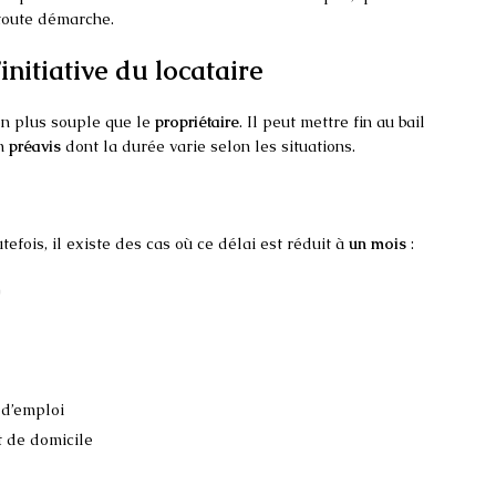
 toute démarche.
’initiative du locataire
ion plus souple que le
propriétaire
. Il peut mettre fin au bail
un
préavis
dont la durée varie selon les situations.
utefois, il existe des cas où ce délai est réduit à
un mois
:
)
 d’emploi
t de domicile