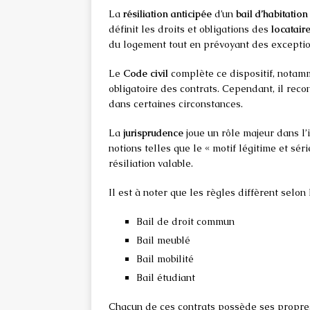
La
résiliation anticipée
d’un
bail d’habitation
définit les droits et obligations des
locatair
du logement tout en prévoyant des exceptio
Le
Code civil
complète ce dispositif, notamm
obligatoire des contrats. Cependant, il reco
dans certaines circonstances.
La
jurisprudence
joue un rôle majeur dans l’
notions telles que le « motif légitime et sé
résiliation valable.
Il est à noter que les règles diffèrent selon 
Bail de droit commun
Bail meublé
Bail mobilité
Bail étudiant
Chacun de ces contrats possède ses propres s