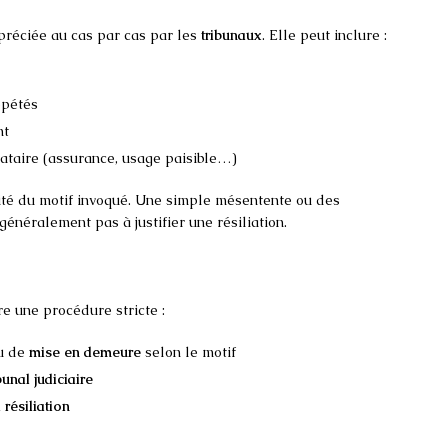
préciée au cas par cas par les
tribunaux
. Elle peut inclure :
épétés
nt
ataire (assurance, usage paisible…)
vité du motif invoqué. Une simple mésentente ou des
énéralement pas à justifier une résiliation.
re une procédure stricte :
u de
mise en demeure
selon le motif
bunal judiciaire
résiliation