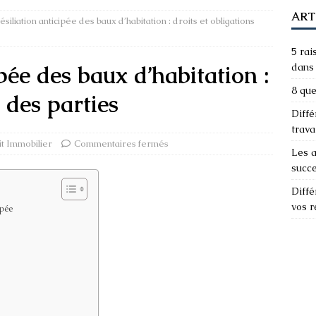
ART
ésiliation anticipée des baux d’habitation : droits et obligations
5 rai
ipée des baux d’habitation :
dans 
8 que
s des parties
Diffé
trava
t Immobilier
Commentaires fermés
Les a
succ
Diffé
vos 
ipée