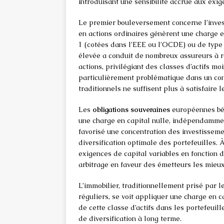
introduisant une sensibilité accrue aux exi
Le premier bouleversement concerne l’inves
en actions ordinaires génèrent une charge en
1 (cotées dans l’EEE ou l’OCDE) ou de type 2
élevée a conduit de nombreux assureurs à r
actions, privilégiant des classes d’actifs m
particulièrement problématique dans un con
traditionnels ne suffisent plus à satisfaire 
Les
obligations souveraines
européennes béné
une charge en capital nulle, indépendammen
favorisé une concentration des investissemen
diversification optimale des portefeuilles. À
exigences de capital variables en fonction d
arbitrage en faveur des émetteurs les mieux
L’immobilier, traditionnellement prisé par 
réguliers, se voit appliquer une charge en 
de cette classe d’actifs dans les portefeuil
de diversification à long terme.