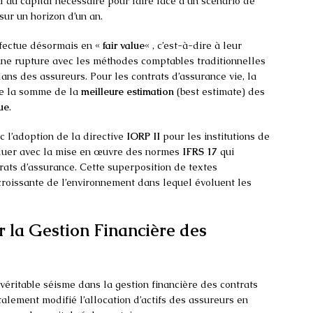
 au capital nécessaire pour faire face à un scénario de
sur un horizon d’un an.
effectue désormais en «
fair value
« , c’est-à-dire à leur
ne rupture avec les méthodes comptables traditionnelles
ilans des assureurs. Pour les contrats d’assurance vie, la
e la somme de la
meilleure estimation
(best estimate) des
ue
.
c l’adoption de la directive
IORP II
pour les institutions de
voluer avec la mise en œuvre des normes
IFRS 17
qui
rats d’assurance. Cette superposition de textes
roissante de l’environnement dans lequel évoluent les
ur la Gestion Financière des
éritable séisme dans la gestion financière des contrats
alement modifié l’allocation d’actifs des assureurs en