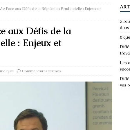
ART
ie Face aux Défis de la Régulation Prudentielle : Enjeux et
5 rai
e aux Défis de la
dans 
8 que
lle : Enjeux et
Diffé
trava
Les a
succ
uridique
Commentaires fermés
Diffé
vos 