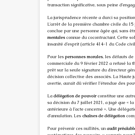
transaction significative, sous peine d’enga
La jurisprudence récente a durci sa positio
L’arrêt de la première chambre civile du 15
conclue par une personne âgée qui, sans êtr
mentales
connue du cocontractant. Cette so
insanité d’esprit (article 414-1 du Code civil
Pour les
personnes morales
, les défauts de
commerciale du 9 février 2022 a refusé la t
prêt sur la seule signature du directeur gén
décision collective des associés. La Haute j
avertie, aurait dû vérifier l’étendue des pou
La
délégation de pouvoir
constitue une autre
sa décision du 7 juillet 2021, a jugé que « l
antérieure à l’acte concerné ». Une délégat
d’annulation. Les
chaînes de délégation
comp
Pour prévenir ces nullités, un
audit préalabl