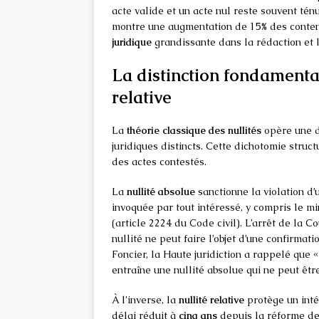
acte valide et un acte nul reste souvent té
montre une augmentation de 15% des content
juridique
grandissante dans la rédaction et l
La distinction fondamental
relative
La
théorie classique des nullités
opère une d
juridiques distincts. Cette dichotomie struct
des actes contestés.
La
nullité absolue
sanctionne la violation d’
invoquée par tout intéressé, y compris le mi
(article 2224 du Code civil). L’arrêt de la 
nullité ne peut faire l’objet d’une confirmat
Foncier, la Haute juridiction a rappelé que «
entraîne une nullité absolue qui ne peut êtr
À l’inverse, la
nullité relative
protège un intér
délai réduit à
cinq ans
depuis la réforme de 