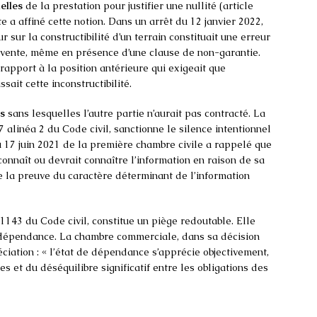
ielles
de la prestation pour justifier une nullité (article
e a affiné cette notion. Dans un arrêt du 12 janvier 2022,
r sur la constructibilité d’un terrain constituait une erreur
la vente, même en présence d’une clause de non-garantie.
apport à la position antérieure qui exigeait que
ait cette inconstructibilité.
s
sans lesquelles l’autre partie n’aurait pas contracté. La
7 alinéa 2 du Code civil, sanctionne le silence intentionnel
u 17 juin 2021 de la première chambre civile a rappelé que
connaît ou devrait connaître l’information en raison de sa
de la preuve du caractère déterminant de l’information
le 1143 du Code civil, constitue un piège redoutable. Elle
e dépendance. La chambre commerciale, dans sa décision
éciation : « l’état de dépendance s’apprécie objectivement,
s et du déséquilibre significatif entre les obligations des