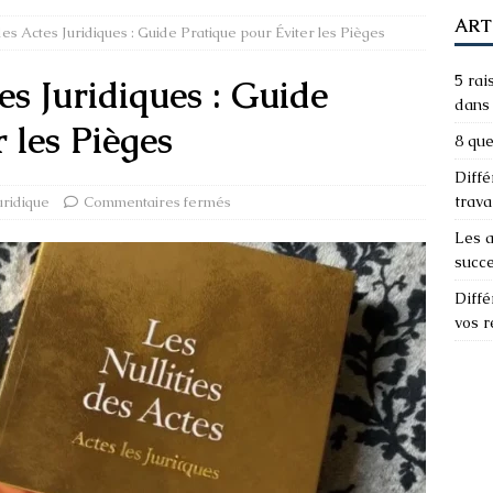
ART
des Actes Juridiques : Guide Pratique pour Éviter les Pièges
5 rai
es Juridiques : Guide
dans 
 les Pièges
8 que
Diffé
trava
uridique
Commentaires fermés
Les a
succ
Diffé
vos 