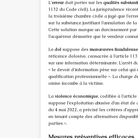
L’
erreur
doit porter sur les
qualités substant
1132 du Code civil). La jurisprudence récent
la troisième chambre civile a jugé que l’erreu
sur la substance justifiant l’annulation de 
Cette solution marque un durcissement par r
l’acquéreur démontre que le vendeur connaiss
Le
dol
suppose des
manœuvres frauduleuse
réticence dolosive, consacrée à l’article 113
sur une information déterminante. L’arrêt d
« le devoir d’information pèse sur celui qui 
qualification professionnelle ». La charge 
omise incombe à la victime.
La
violence économique
, codifiée à l’artic
suppose l’exploitation abusive d’un état d
du 4 mai 2022, a précisé les critères d’appr
en tenant compte des alternatives disponible
parties ».
Mesures préventives efficaces