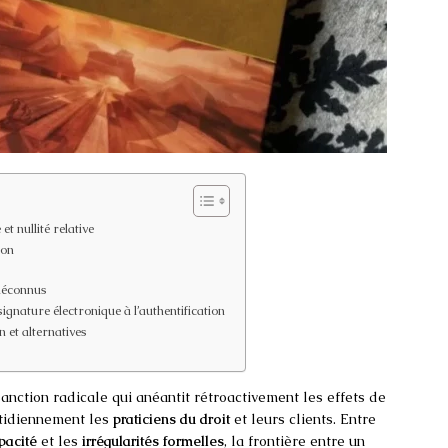
t nullité relative
ion
 méconnus
signature électronique à l’authentification
n et alternatives
sanction radicale qui anéantit rétroactivement les effets de
tidiennement les
praticiens du droit
et leurs clients. Entre
pacité
et les
irrégularités formelles
, la frontière entre un