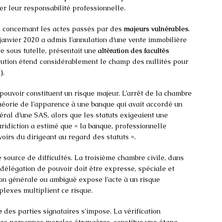
ger leur responsabilité professionnelle.
n concernant les actes passés par des
majeurs vulnérables
.
 janvier 2020 a admis l’annulation d’une vente immobilière
e sous tutelle, présentait une
altération des facultés
lution étend considérablement le champ des nullités pour
).
 pouvoir constituent un risque majeur. L’arrêt de la chambre
héorie de l’apparence à une banque qui avait accordé un
éral d’une SAS, alors que les statuts exigeaient une
uridiction a estimé que « la banque, professionnelle
voirs du dirigeant au regard des statuts ».
 source de difficultés. La troisième chambre civile, dans
a délégation de pouvoir doit être expresse, spéciale et
ion générale ou ambiguë expose l’acte à un risque
lexes multiplient ce risque.
e
des parties signataires s’impose. La vérification