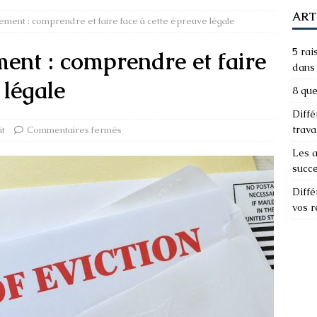
ART
gement : comprendre et faire face à cette épreuve légale
5 rai
ment : comprendre et faire
dans 
 légale
8 que
Diffé
trava
it
Commentaires fermés
Les a
succ
Diffé
vos 