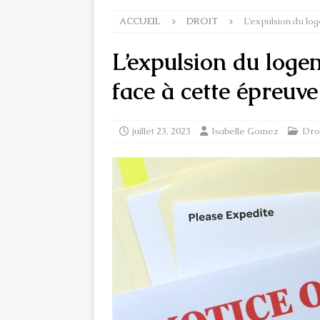
ACCUEIL
DROIT
L’expulsion du lo
L’expulsion du loge
face à cette épreuve
juillet 23, 2023
Isabelle Gomez
Dro