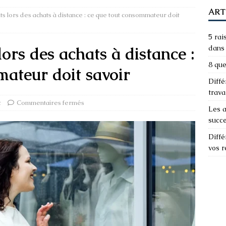
ART
s lors des achats à distance : ce que tout consommateur doit
5 rai
lors des achats à distance :
dans 
8 que
ateur doit savoir
Diffé
trava
t
Commentaires fermés
Les a
succ
Diffé
vos 