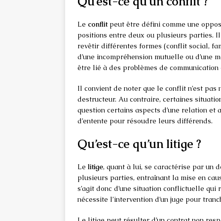
Qu’est-ce qu’un conflit ?
Le
conflit
peut être défini comme une opposi
positions entre deux ou plusieurs parties. Il
revêtir différentes formes (conflit social, 
d’une incompréhension mutuelle ou d’une mé
être lié à des problèmes de communication o
Il convient de noter que le conflit n’est p
destructeur. Au contraire, certaines situati
question certains aspects d’une relation et 
d’entente pour résoudre leurs différends.
Qu’est-ce qu’un litige ?
Le
litige
, quant à lui, se caractérise par un 
plusieurs parties, entraînant la mise en caus
s’agit donc d’une situation conflictuelle qu
nécessite l’intervention d’un juge pour tranc
Le litige peut résulter d’un contrat non resp