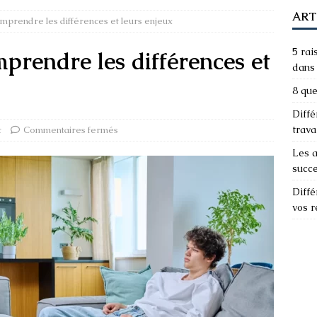
ART
: comprendre les différences et leurs enjeux
5 rai
omprendre les différences et
dans 
8 que
Diffé
trava
t
Commentaires fermés
Les a
succ
Diffé
vos 