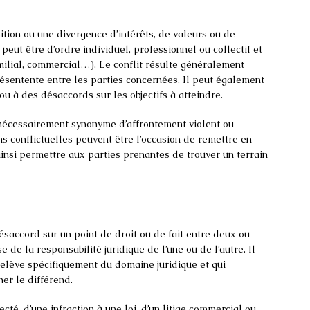
tion ou une divergence d’intérêts, de valeurs ou de
 peut être d’ordre individuel, professionnel ou collectif et
familial, commercial…). Le conflit résulte généralement
sentente entre les parties concernées. Il peut également
u à des désaccords sur les objectifs à atteindre.
as nécessairement synonyme d’affrontement violent ou
ons conflictuelles peuvent être l’occasion de remettre en
ainsi permettre aux parties prenantes de trouver un terrain
désaccord sur un point de droit ou de fait entre deux ou
e de la responsabilité juridique de l’une ou de l’autre. Il
i relève spécifiquement du domaine juridique et qui
her le différend.
ecté, d’une infraction à une loi, d’un litige commercial ou