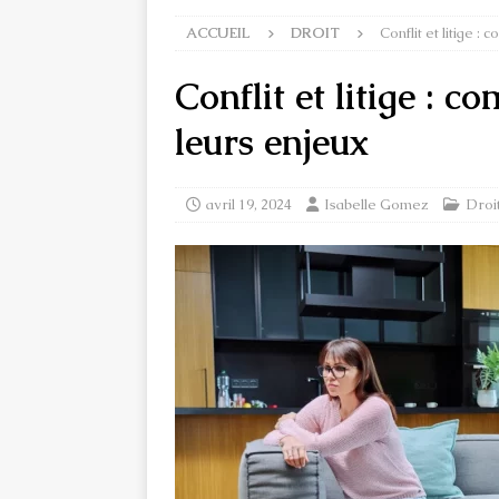
ACCUEIL
DROIT
Conflit et litige 
Conflit et litige : c
leurs enjeux
avril 19, 2024
Isabelle Gomez
Droi