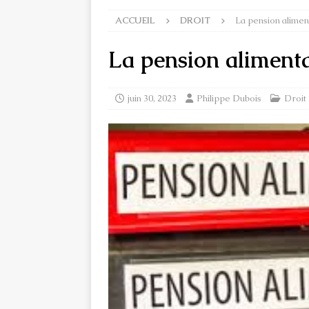
ACCUEIL
DROIT
La pension alimen
La pension aliment
juin 30, 2023
Philippe Dubois
Droit