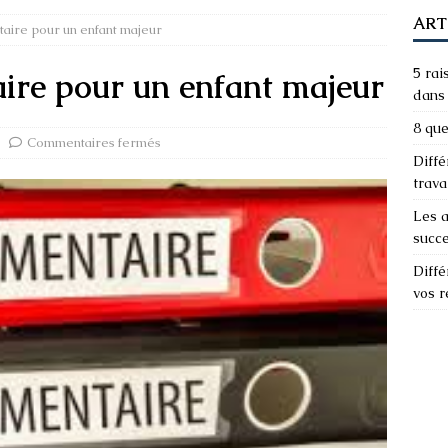
ART
taire pour un enfant majeur
5 rai
aire pour un enfant majeur
dans 
8 que
Commentaires fermés
Diffé
trava
Les a
succ
Diffé
vos 