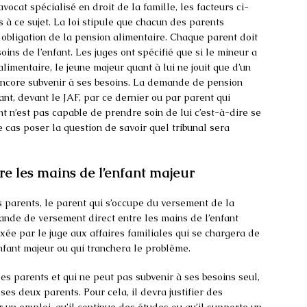
avocat spécialisé en droit de la famille, les facteurs ci-
 à ce sujet. La loi stipule que chacun des parents
ne obligation de la pension alimentaire. Chaque parent doit
ins de l’enfant. Les juges ont spécifié que si le mineur a
limentaire, le jeune majeur quant à lui ne jouit que d’un
s encore subvenir à ses besoins. La demande de pension
ant, devant le JAF, par ce dernier ou par parent qui
nt n’est pas capable de prendre soin de lui c’est-à-dire se
ce cas poser la question de savoir quel tribunal sera
re les mains de l’enfant majeur
es parents, le parent qui s’occupe du versement de la
nde de versement direct entre les mains de l’enfant
fixée par le juge aux affaires familiales qui se chargera de
enfant majeur ou qui tranchera le problème.
des parents et qui ne peut pas subvenir à ses besoins seul,
es deux parents. Pour cela, il devra justifier des
 un emploi, qu’il continue des études ou qu’il supporte un