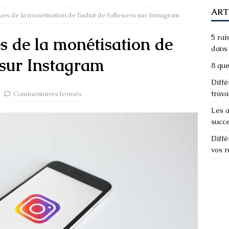
ART
ues de la monétisation de l’achat de followers sur Instagram
5 rai
es de la monétisation de
dans 
s sur Instagram
8 que
Diffé
trava
Commentaires fermés
Les a
succ
Diffé
vos 