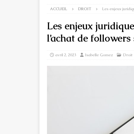
ACCUEIL
DROIT
Les enjeux juridiq
Les enjeux juridiqu
l’achat de follower
avril 2, 2023
Isabelle Gomez
Droit