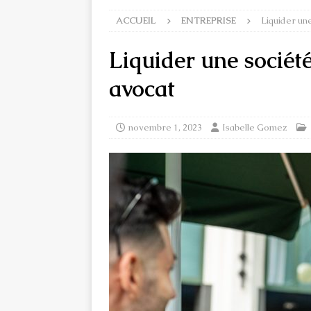
ACCUEIL
ENTREPRISE
Liquider une
Liquider une société
avocat
novembre 1, 2023
Isabelle Gomez