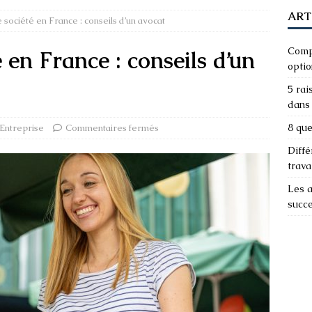
ART
 société en France : conseils d’un avocat
Compa
 en France : conseils d’un
optio
5 rai
dans 
8 que
Entreprise
Commentaires fermés
Diffé
trava
Les a
succ