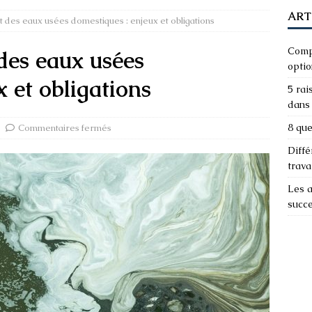
ART
t des eaux usées domestiques : enjeux et obligations
Compa
des eaux usées
optio
 et obligations
5 rai
dans 
8 que
Commentaires fermés
Diffé
trava
Les a
succ