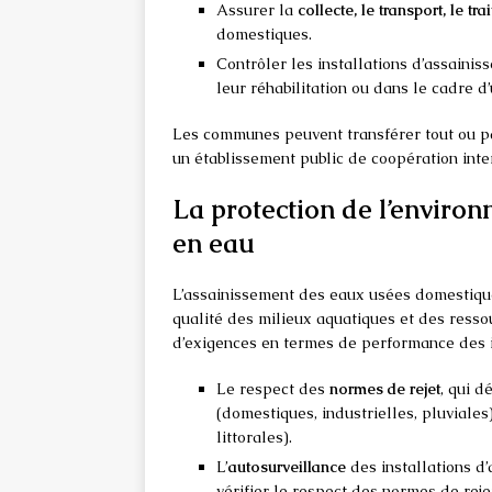
Assurer la
collecte, le transport, le t
domestiques.
Contrôler les installations d’assainis
leur réhabilitation ou dans le cadre d
Les communes peuvent transférer tout ou p
un établissement public de coopération int
La protection de l’environ
en eau
L’assainissement des eaux usées domestique
qualité des milieux aquatiques et des resso
d’exigences en termes de performance des in
Le respect des
normes de rejet
, qui 
(domestiques, industrielles, pluviales
littorales).
L’
autosurveillance
des installations d’
vérifier le respect des normes de reje