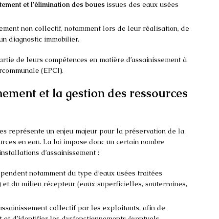
raitement et l’élimination des boues
issues des eaux usées
sement non collectif, notamment lors de leur réalisation, de
’un diagnostic immobilier.
artie de leurs compétences en matière d’assainissement à
ercommunale (EPCI).
nement et la gestion des ressources
s représente un enjeu majeur pour la préservation de la
urces en eau. La loi impose donc un certain nombre
stallations d’assainissement :
dépendent notamment du type d’eaux usées traitées
) et du milieu récepteur (eaux superficielles, souterraines,
assainissement collectif par les exploitants, afin de
t et d’identifier les dysfonctionnements éventuels.