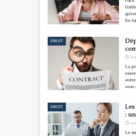
Face 
l’uti
qu’es
En ta
Dép
DROIT
com
aoû
La pr
essen
entre
vous 
Les
DROIT
: u
aoû
Le mé