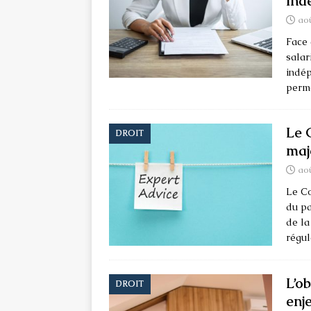
ind
aoû
Face 
salar
indép
perme
Le 
DROIT
maj
aoû
Le Co
du pa
de la
régul
L’ob
DROIT
enj