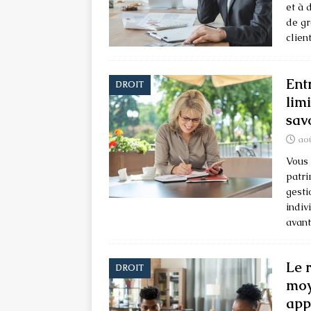
et à 
de gr
clien
Ent
DROIT
lim
sav
aoû
Vous 
patri
gesti
indiv
avant
Le r
DROIT
moy
app