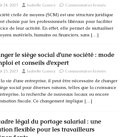
t 24, 2023
Isabelle Gomez
Commentaires fermés
ciété civile de moyens (SCM) est une structure juridique
nt choisie par les professionnels libéraux pour faciliter
rcice de leur activité. En effet, elle permet de mutualiser
oyens matériels, humains ou financiers, sans
[…]
nger le siège social d’une société : mode
ploi et conseils d’expert
t 23, 2023
Isabelle Gomez
Commentaires fermés
la vie d’une entreprise, il peut être nécessaire de changer
iège social pour diverses raisons, telles que la croissance
entreprise, la recherche de nouveaux locaux ou encore
imisation fiscale. Ce changement implique
[…]
cadre légal du portage salarial : une
tion flexible pour les travailleurs