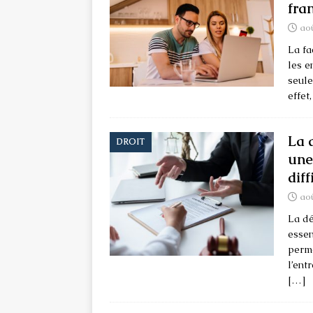
fra
aoû
La fa
les e
seule
effet
La 
DROIT
une
diff
aoû
La dé
essen
perme
l’ent
[…]