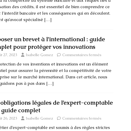
à la complexité du système bancaire et aux risques liés à
lisation des crédits, il est essentiel de bien comprendre ce
t l’interdit bancaire et les conséquences qui en découlent.
nt qu’avocat spécialisé
[…]
oser un brevet à l’international : guide
plet pour protéger vos innovations
t 27, 2023
Isabelle Gomez
Commentaires fermés
otection de vos inventions et innovations est un élément
tiel pour assurer la pérennité et la compétitivité de votre
prise sur le marché international. Dans cet article, nous
guidons pas à pas dans
[…]
 obligations légales de l’expert-comptable
n guide complet
t 26, 2023
Isabelle Gomez
Commentaires fermés
tier d’expert-comptable est soumis à des règles strictes