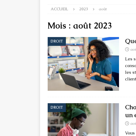
ACCUEIL
2023
août
Mois :
août 2023
Que
DROIT
aoû
Les s
conso
les s
clien
Choi
DROIT
un 
aoû
Vous 