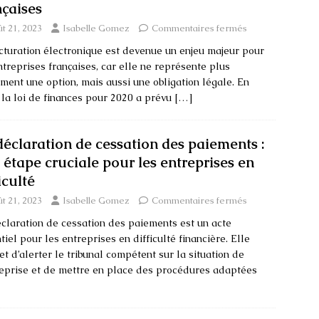
nçaises
t 21, 2023
Isabelle Gomez
Commentaires fermés
cturation électronique est devenue un enjeu majeur pour
ntreprises françaises, car elle ne représente plus
ment une option, mais aussi une obligation légale. En
, la loi de finances pour 2020 a prévu
[…]
déclaration de cessation des paiements :
 étape cruciale pour les entreprises en
iculté
t 21, 2023
Isabelle Gomez
Commentaires fermés
claration de cessation des paiements est un acte
tiel pour les entreprises en difficulté financière. Elle
t d’alerter le tribunal compétent sur la situation de
reprise et de mettre en place des procédures adaptées