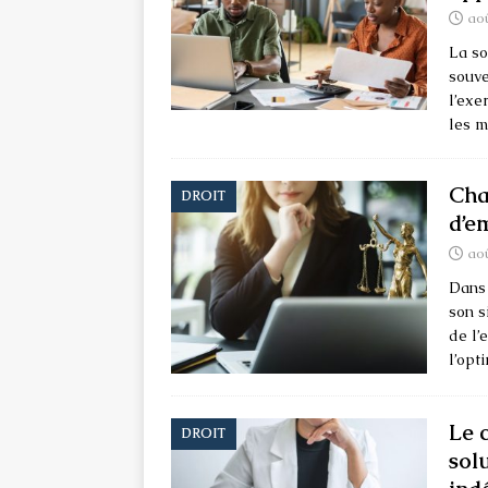
aoû
La so
souve
l’exe
les m
Cha
DROIT
d’em
aoû
Dans 
son s
de l’
l’opt
Le 
DROIT
solu