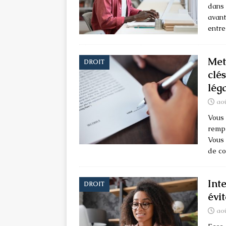
dans 
avant
entre
Met
DROIT
clé
léga
aoû
Vous 
rempl
Vous 
de co
Inte
DROIT
évit
aoû