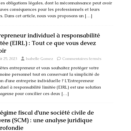
des obligations légales, dont la méconnaissance peut avoir
aves conséquences pour les professionnels et leurs
ts. Dans cet article, nous vous proposons un
[…]
repreneur individuel à responsabilité
itée (EIRL) : Tout ce que vous devez
oir
t 25, 2023
Isabelle Gomez
Commentaires fermés
êtes entrepreneur et vous souhaitez protéger votre
moine personnel tout en conservant la simplicité de
on d’une entreprise individuelle ? L’Entrepreneur
iduel à responsabilité limitée (EIRL) est une solution
ageuse pour concilier ces deux
[…]
égime fiscal d’une société civile de
ens (SCM) : une analyse juridique
rofondie