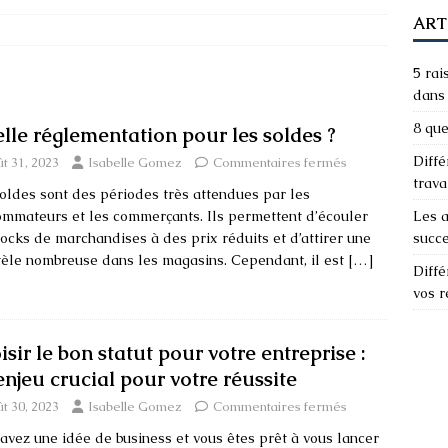
ART
5 rai
dans 
8 que
lle réglementation pour les soldes ?
Diffé
t 31, 2023
Isabelle Gomez
Commentaires fermés
trava
oldes sont des périodes très attendues par les
mmateurs et les commerçants. Ils permettent d’écouler
Les a
tocks de marchandises à des prix réduits et d’attirer une
succ
tèle nombreuse dans les magasins. Cependant, il est
[…]
Diffé
vos 
sir le bon statut pour votre entreprise :
enjeu crucial pour votre réussite
t 30, 2023
Isabelle Gomez
Commentaires fermés
avez une idée de business et vous êtes prêt à vous lancer