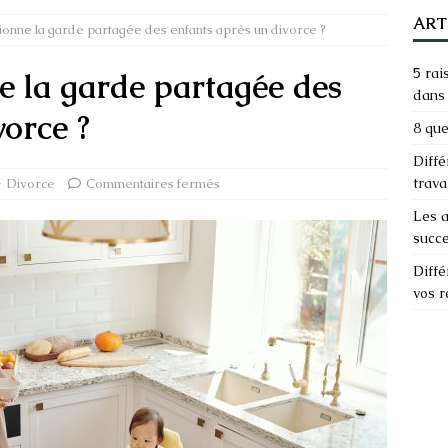
ART
onne la garde partagée des enfants après un divorce ?
5 rai
 la garde partagée des
dans 
vorce ?
8 que
Diffé
trava
Divorce
Commentaires fermés
Les a
succ
Diffé
vos 