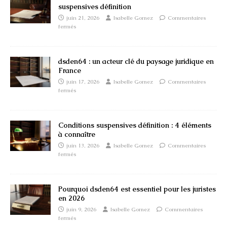
suspensives définition
juin 21, 2026
Isabelle Gomez
Commentaires
fermés
dsden64 : un acteur clé du paysage juridique en
France
juin 17, 2026
Isabelle Gomez
Commentaires
fermés
Conditions suspensives définition : 4 éléments
à connaître
juin 13, 2026
Isabelle Gomez
Commentaires
fermés
Pourquoi dsden64 est essentiel pour les juristes
en 2026
juin 9, 2026
Isabelle Gomez
Commentaires
fermés