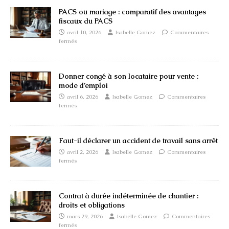
PACS ou mariage : comparatif des avantages
fiscaux du PACS
avril 10, 2026
Isabelle Gomez
Commentaires
fermés
Donner congé à son locataire pour vente :
mode d’emploi
avril 6, 2026
Isabelle Gomez
Commentaires
fermés
Faut-il déclarer un accident de travail sans arrêt
avril 2, 2026
Isabelle Gomez
Commentaires
fermés
Contrat à durée indéterminée de chantier :
droits et obligations
mars 29, 2026
Isabelle Gomez
Commentaires
fermés