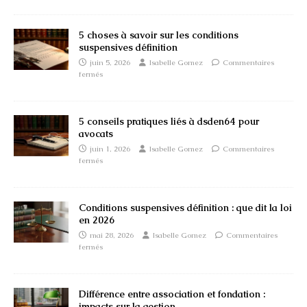
5 choses à savoir sur les conditions
suspensives définition
juin 5, 2026
Isabelle Gomez
Commentaires
fermés
5 conseils pratiques liés à dsden64 pour
avocats
juin 1, 2026
Isabelle Gomez
Commentaires
fermés
Conditions suspensives définition : que dit la loi
en 2026
mai 28, 2026
Isabelle Gomez
Commentaires
fermés
Différence entre association et fondation :
impacts sur la gestion