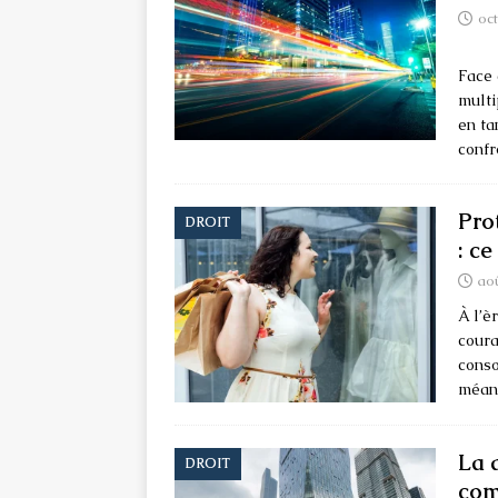
oc
Face 
multi
en ta
confr
Pro
DROIT
: c
aoû
À l’è
coura
conso
méand
La 
DROIT
com