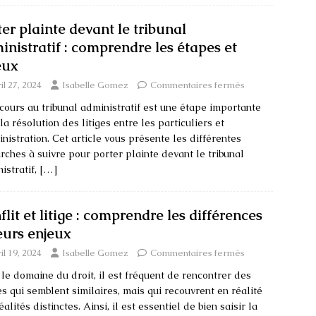
ter plainte devant le tribunal
inistratif : comprendre les étapes et
eux
il 27, 2024
Isabelle Gomez
Commentaires fermés
cours au tribunal administratif est une étape importante
la résolution des litiges entre les particuliers et
inistration. Cet article vous présente les différentes
ches à suivre pour porter plainte devant le tribunal
istratif,
[…]
lit et litige : comprendre les différences
leurs enjeux
il 19, 2024
Isabelle Gomez
Commentaires fermés
le domaine du droit, il est fréquent de rencontrer des
s qui semblent similaires, mais qui recouvrent en réalité
éalités distinctes. Ainsi, il est essentiel de bien saisir la