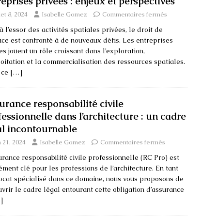
reprises privées : enjeux et perspectives
llet 8, 2024
Isabelle Gomez
Commentaires fermés
à l’essor des activités spatiales privées, le droit de
ace est confronté à de nouveaux défis. Les entreprises
es jouent un rôle croissant dans l’exploration,
loitation et la commercialisation des ressources spatiales.
 ce
[…]
urance responsabilité civile
fessionnelle dans l’architecture : un cadre
al incontournable
n 21, 2024
Isabelle Gomez
Commentaires fermés
urance responsabilité civile professionnelle (RC Pro) est
ément clé pour les professions de l’architecture. En tant
ocat spécialisé dans ce domaine, nous vous proposons de
vrir le cadre légal entourant cette obligation d’assurance
]