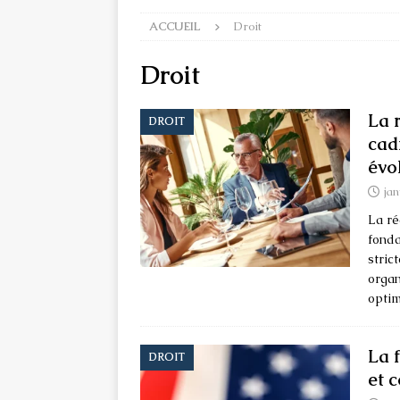
ACCUEIL
Droit
Droit
La 
DROIT
cad
évo
jan
La ré
fonda
stric
organ
optim
La 
DROIT
et 