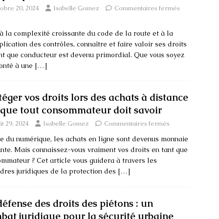
tobre 20, 2024
Isabelle Gomez
Commentaires fermés
à la complexité croissante du code de la route et à la
plication des contrôles, connaître et faire valoir ses droits
nt que conducteur est devenu primordial. Que vous soyez
onté à une
[…]
téger vos droits lors des achats à distance
e que tout consommateur doit savoir
t 29, 2024
Isabelle Gomez
Commentaires fermés
re du numérique, les achats en ligne sont devenus monnaie
nte. Mais connaissez-vous vraiment vos droits en tant que
mmateur ? Cet article vous guidera à travers les
res juridiques de la protection des
[…]
défense des droits des piétons : un
bat juridique pour la sécurité urbaine