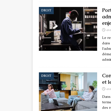
Por
DROIT
adm
enj
avr
Le re
dans 
l’adm
démar
admin
Conf
DROIT
et 
avr
Dans 
terme
des r