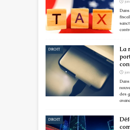
jan
Dans 
fisca
sanct
contr
La 
DROIT
por
con
jan
Dans 
nouv
des g
avan
Déf
DROIT
com