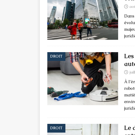
aoû
Dans 
évolu
majeu
jurid
Les
DROIT
aut
jui
À l’è
robot
matiè
envir
jurid
Le d
DROIT