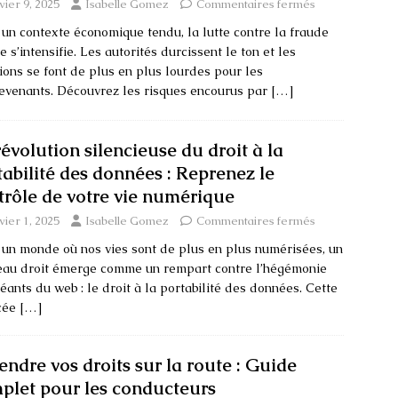
vier 9, 2025
Isabelle Gomez
Commentaires fermés
un contexte économique tendu, la lutte contre la fraude
le s’intensifie. Les autorités durcissent le ton et les
ions se font de plus en plus lourdes pour les
evenants. Découvrez les risques encourus par
[…]
révolution silencieuse du droit à la
tabilité des données : Reprenez le
trôle de votre vie numérique
vier 1, 2025
Isabelle Gomez
Commentaires fermés
un monde où nos vies sont de plus en plus numérisées, un
eau droit émerge comme un rempart contre l’hégémonie
éants du web : le droit à la portabilité des données. Cette
cée
[…]
endre vos droits sur la route : Guide
plet pour les conducteurs