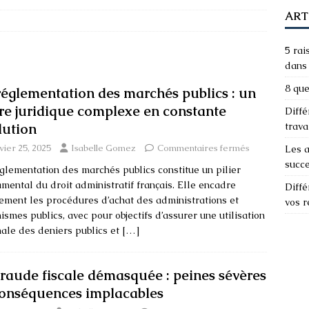
ART
5 rai
dans 
8 que
réglementation des marchés publics : un
re juridique complexe en constante
Diffé
lution
trava
vier 25, 2025
Isabelle Gomez
Commentaires fermés
Les a
succ
glementation des marchés publics constitue un pilier
mental du droit administratif français. Elle encadre
Diffé
tement les procédures d’achat des administrations et
vos 
ismes publics, avec pour objectifs d’assurer une utilisation
ale des deniers publics et
[…]
fraude fiscale démasquée : peines sévères
conséquences implacables