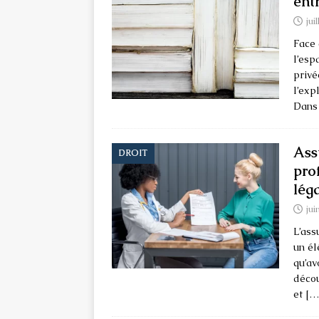
ent
jui
Face 
l’esp
privé
l’exp
Dans
Ass
DROIT
pro
lég
jui
L’ass
un él
qu’av
décou
et
[…