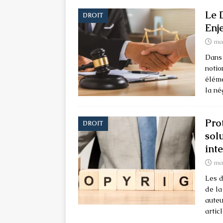
Le 
DROIT
Enj
mai
Dans 
notio
éléme
la né
Prot
DROIT
sol
inte
mai
Les d
de la
auteu
artic