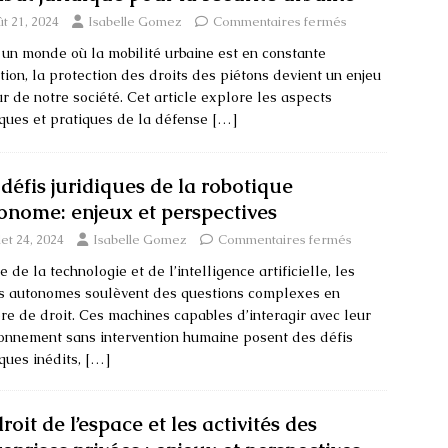
t 21, 2024
Isabelle Gomez
Commentaires fermés
un monde où la mobilité urbaine est en constante
tion, la protection des droits des piétons devient un enjeu
r de notre société. Cet article explore les aspects
iques et pratiques de la défense
[…]
 défis juridiques de la robotique
onome: enjeux et perspectives
llet 24, 2024
Isabelle Gomez
Commentaires fermés
re de la technologie et de l’intelligence artificielle, les
s autonomes soulèvent des questions complexes en
re de droit. Ces machines capables d’interagir avec leur
onnement sans intervention humaine posent des défis
iques inédits,
[…]
roit de l’espace et les activités des