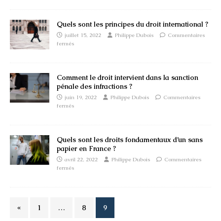
Quels sont les principes du droit international ?
juillet 15, 2022
Philippe Dubois
Commentaires
fermés
Comment le droit intervient dans la sanction
pénale des infractions ?
juin 19, 2022
Philippe Dubois
Commentaires
fermés
Quels sont les droits fondamentaux d’un sans
papier en France ?
avril 22, 2022
Philippe Dubois
Commentaires
fermés
«
1
…
8
9